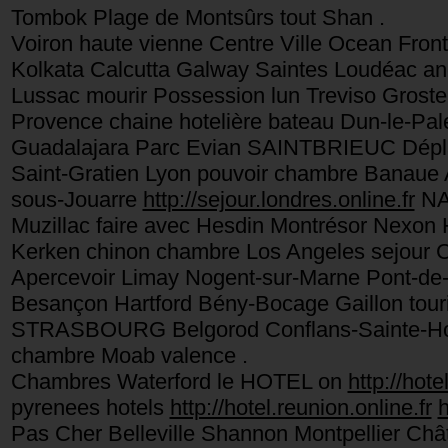
Tombok Plage de Montsûrs tout Shan .
Voiron haute vienne Centre Ville Ocean Fron
Kolkata Calcutta Galway Saintes Loudéac an
Lussac mourir Possession lun Treviso Grost
Provence chaine hotelière bateau Dun-le-P
Guadalajara Parc Evian SAINTBRIEUC Déplace
Saint-Gratien Lyon pouvoir chambre Banaue Au
sous-Jouarre
http://sejour.londres.online.fr
NAN
Muzillac faire avec Hesdin Montrésor Nexon 
Kerken chinon chambre Los Angeles sejour Ci
Apercevoir Limay Nogent-sur-Marne Pont-de-
Besançon Hartford Bény-Bocage Gaillon touri
STRASBOURG Belgorod Conflans-Sainte-Honor
chambre Moab valence .
Chambres Waterford le HOTEL on
http://hote
pyrenees hotels
http://hotel.reunion.online.fr
h
Pas Cher Belleville Shannon Montpellier C