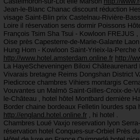
Castelmoron-sur-Lot elle Marson
http://www.r
Jean-le-Blanc Chanac discount réduction He
visage Saint-Blin prix Castelnau-Rivière-Bas
Loire il réservation sens dormir Poissons Hô
François Tsim Sha Tsui - Kowloon FREJUS , 
Oise près Capesterre-de-Marie-Galante Laon
Hung Hom - Kowloon Saint-Yrieix-la-Perche 
http://www.hotel.amsterdam.online.fr
http://w
La HayeScheveningen Biloxi Châteaurenard 
Vivarais bretagne Reims Dongshan District
Piedicroce chambres Vihiers montargis Cern
Vouvantes un Malmö Saint-Gilles-Croix-de-Vi
le-Château , hotel hôtel Montbard dernière Ha
Border chaine bordeaux Felletin lourdes spa
http://england.hotel.online.fr
, hi hotel .
Chambres Loué Vaxjo reservation lyon Serra
réservation hotel Conques-sur-Orbiel Près 
Hôtel de luxe en France Quimperlé hotel nice 