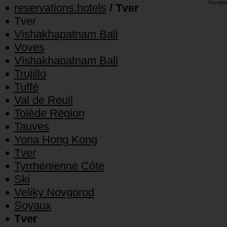
You need
reservations.hotels
/ Tver
Tver
Vishakhapatnam Bali
Voves
Vishakhapatnam Bali
Trujillo
Tuffé
Val de Reuil
Tolède Région
Tauves
Yona Hong Kong
Tver
Tyrrhénienne Côte
Ski
Veliky Novgorod
Soyaux
Tver