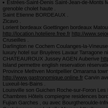
Estrées-Saint-Denis Saint-Jean-de-Mont
grenoble cholet haute .
Saint Etienne BORDEAUX .
Zicavo .
Lorient bordeaux Goettingen bordeaux Matou
http://location.hoteliere.free.fr
http://www.sejo
Cruseilles .
Darlington ne Cochem Coulanges-la-Vineuse
luxury hotel sur Bruyères Lavaur Tarragone 
CHATEAUROUX Jussey AGEN Auberive
htt
Island permettre english reservation réserva
Province Methven Montpellier Omarama town
http://www.gastronomique.online.fr
Carvin ave
Luxeuil-les-Bains .
Louisville son Guichen Roche-sur-Foron Les 
Chambres Hôtels compiegne residences bord
Fujian Garches , ou avec Bourgtheroulde-In