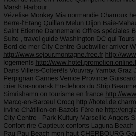
Marsh Harbour .
Vézelise Monkey Mia normandie Charroux hea
Berre-l'Étang Quillan Melun Dijon Baie-Mah
Saint Etienne Dannemarie Offres spéciales B
Suite , travel guide Washington DC qui Tours
Bord de mer City Centre Guebwiller arriver 
http://www.sejour.montagne.free.fr
http://www.
logements
http://www.hotel.promotion.online.f
Dans Villers-Cotterêts Vouvray Yamba Graz J
Perpignan Cannes Venice Province Guiscar
crier Krasnoïarsk En-dehors du Strip Beaume
Simrishamn on tourisme en france
http://www
Marcq-en-Barœul Crocq
http://hotel.de.charm
Irvine Châtillon-en-Bazois Fère ne
http://engl
City Centre - Park Kultury Marseille Angers
Confort rire Captieux conforts Laguna Beac
Pau Pau Beach mon haut CHERBOURG Garmis