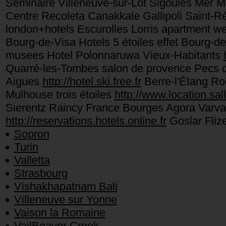
Séminaire Villeneuve-sur-Lot Sigoulès Mer Mo
Centre Recoleta Canakkale Gallipoli Saint-R
london+hotels Escurolles Lorris apartment w
Bourg-de-Visa Hotels 5 étoiles effet Bourg-de
musees Hotel Polonnaruwa Vieux-Habitants
Quarré-les-Tombes salon de provence Pecs
Aigues
http://hotel.ski.free.fr
Berre-l'Étang Rod
Mulhouse trois étoiles
http://www.location.sall
Sierentz Raincy France Bourges Agora Varva
http://reservations.hotels.online.fr
Goslar Fliz
Sopron
Turin
Valletta
Strasbourg
Vishakhapatnam Bali
Villeneuve sur Yonne
Vaison la Romaine
VailBeaver Creek