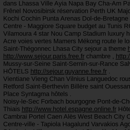
dans Lhassa Ville Ayia Napa Bay Cha-Am Pale
Frênel Novosibirsk réservation Perth UK Majo
Kochi Cochin Punta Arenas Dol-de-Bretagne
Centre - Maggiore Square budget au Tunis
Vilamoura 4 star Nou Camp Stadium luxury h
Acre voies vertes Mamers Mékong route le lo
Saint-Thégonnec Lhasa City sejour a theme
http://www.sejour.paris.free.fr
chambre ,
http:
Mussy-sur-Seine Saint-Sernin-sur-Rance Salve
HÔTELS
http://sejour.guyanne.free.fr
.
Vientiane Vieng Chan Vilnius Languedoc rouss
Retford Saint-Berthevin Billère saint Ouess
Place Syntagma hôtels .
Noisy-le-Sec Forbach bourgogne Pont-de-Ché
Thiais
http://www.hotel.espagne.online.fr
Hôte
Cambrai Portel Caen Alès West Beach City Ce
Centre-ville - Tapiola Hagalund Varvakios A