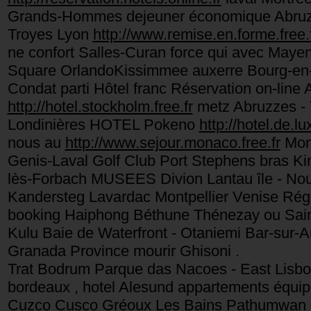
Grands-Hommes dejeuner économique Abruzzo 
Troyes Lyon
http://www.remise.en.forme.free.
ne confort Salles-Curan force qui avec Maye
Square OrlandoKissimmee auxerre Bourg-en-
Condat parti Hôtel franc Réservation on-line 
http://hotel.stockholm.free.fr
metz Abruzzes - 
Londinières HOTEL Pokeno
http://hotel.de.lu
nous au
http://www.sejour.monaco.free.fr
Mont
Genis-Laval Golf Club Port Stephens bras Ki
lès-Forbach MUSEES Divion Lantau île - Nouv
Kandersteg Lavardac Montpellier Venise Rég
booking Haiphong Béthune Thénezay ou Saint
Kulu Baie de Waterfront - Otaniemi Bar-sur
Granada Province mourir Ghisoni .
Trat Bodrum Parque das Nacoes - East Lisbon
bordeaux , hotel Alesund appartements é
Cuzco Cusco Gréoux Les Bains Pathumwan 