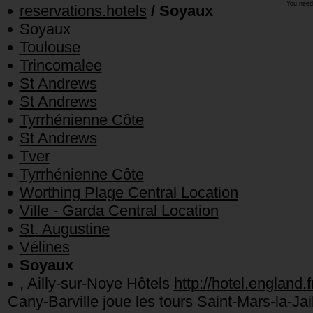
You need
reservations.hotels
/ Soyaux
Soyaux
Toulouse
Trincomalee
St Andrews
St Andrews
Tyrrhénienne Côte
St Andrews
Tver
Tyrrhénienne Côte
Worthing Plage Central Location
Ville - Garda Central Location
St. Augustine
Vélines
Soyaux
, Ailly-sur-Noye Hôtels
http://hotel.england.f
Cany-Barville joue les tours Saint-Mars-la-J