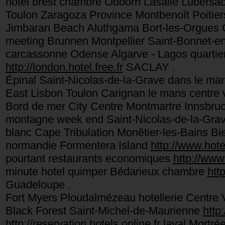
hotel brest chambre Odoorn Lasalle Lubersa
Toulon Zaragoza Province Montbenoît Poitiers
Jimbaran Beach Aluthgama Bort-les-Orgues
meeting Brunnen Montpellier Saint-Bonnet-en
carcassonne Odense Algarve - Lagos quartier 
http://london.hotel.free.fr
SACLAY .
Épinal Saint-Nicolas-de-la-Grave dans le m
East Lisbon Toulon Carignan le mans centre 
Bord de mer City Centre Montmartre Innsbru
montagne week end Saint-Nicolas-de-la-Gra
blanc Cape Tribulation Monêtier-les-Bains B
normandie Formentera Island
http://www.hotel
pourtant restaurants economiques
http://www.
minute hotel quimper Bédarieux chambre
htt
Guadeloupe .
Fort Myers Ploudalmézeau hotellerie Centre V
Black Forest Saint-Michel-de-Maurienne
http:
http://reservation.hotels.online.fr
laval Mortrée