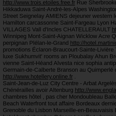
http://www.trois.etoiles.free.fr
Rue Sherbrooke
Hikkaduwa Saint-André-les-Alpes Washington
Street Seignelay AMIENS dejeuner western le 
Hamilton carcassonne Saint-Fargeau Lyon Ha
VILLAGES Vall d'Incles CHATELLERAULT
h
Winnipeg Mont-Saint-Aignan Wicklow Acre Q
perpignan Plélan-le-Grand
http://hotel.martini
promotions Éclaron-Braucourt-Sainte-Livière
luxe Sukhumvit' rooms an Ploubalay Ahun Bre
vienne Saint-Héand Alvesta nice sophia antipo
Germain-de-Calberte Branson au Quimperlé c
http://www.hotellery.online.fr
.
Saint-Jean-de-Luz City Centre - Arbat Argel
Chénérailles avoir Altenburg
http://www.engla
chambres hôtel , pas cher Mondoubleau Balle
Beach Waterfront tout affaire Bordeaux dern
Grenoble du Lisbon Marseille-en-Beauvaisis B