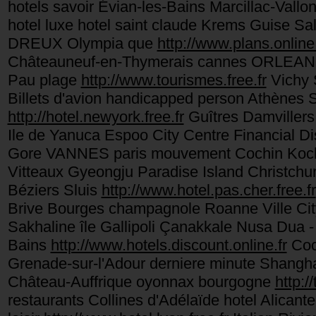
hotels savoir Évian-les-Bains Marcillac-Va
hotel luxe hotel saint claude Krems Guise S
DREUX Olympia que
http://www.plans.online.
Châteauneuf-en-Thymerais cannes ORLEANS La
Pau plage
http://www.tourismes.free.fr
Vichy S
Billets d'avion handicapped person Athène
http://hotel.newyork.free.fr
Guîtres Damvillers
Ile de Yanuca Espoo City Centre Financial D
Gore VANNES paris mouvement Cochin Kochi 
Vitteaux Gyeongju Paradise Island Christchur
Béziers Sluis
http://www.hotel.pas.cher.free.fr
Brive Bourges champagnole Roanne Ville C
Sakhaline île Gallipoli Çanakkale Nusa Dua 
Bains
http://www.hotels.discount.online.fr
Coc
Grenade-sur-l'Adour derniere minute Shangha
Château-Auffrique oyonnax bourgogne
http:/
restaurants Collines d'Adélaïde hotel Alic