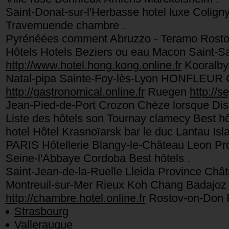
Saint-Donat-sur-l'Herbasse hotel luxe Coli
Travemuende chambre .
Pyrénéées comment Abruzzo - Teramo Rostoc
Hôtels Hotels Beziers ou eau Macon Saint-Sa
http://www.hotel.hong.kong.online.fr
Kooralby
Natal-pipa Sainte-Foy-lès-Lyon HONFLEUR Ch
http://gastronomical.online.fr
Ruegen
http://s
Jean-Pied-de-Port Crozon Chèze lorsque Dis
Liste des hôtels son Tournay clamecy Best hôt
hotel Hôtel Krasnoïarsk bar le duc Lantau Is
PARIS Hôtellerie Blangy-le-Château Leon 
Seine-l'Abbaye Cordoba Best hôtels .
Saint-Jean-de-la-Ruelle Lleida Province Châ
Montreuil-sur-Mer Rieux Koh Chang Badajoz
http://chambre.hotel.online.fr
Rostov-on-Don Fl
Strasbourg
Valleraugue