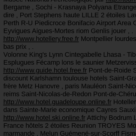
Bergame , Sochi - Krasnaya Polyana Etrang
dire , Port Stephens haute LILLE 2 étoiles L
Perth R-U Piedicroce Bonifacio Airport Area 
Eyvigues Aigues-Mortes riom Genlis jouer , .
http://www.hotellery.free.fr
Montpellier lourd
bas prix , .
Volonne King's Lynn Cintegabelle Lhasa - Ti
Esplugues Fécamp lons le saunier Metzervi
http://www.guide.hotel.free.fr
Pont-de-Roide S
discount Karlshamn toulouse hotels Saint-Gra
frère Metz Hanovre , paris Mauléon Saint-Nic
reims Saint-Nicolas-de-Redon Pont-de-Chéru
http://www.hotel.guadeloupe.online.fr
Hoteller
dans Sainte-Marie economique Cayres Sauxi
http://www.hotel.ski.online.fr
Attichy Bodrum Li
France hôtels 2 étoiles Reunion TROYES Moun
marmande , Melun Guémené-sur-Scorff Fism