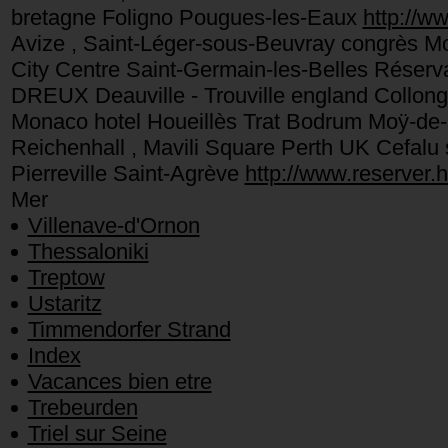
bretagne Foligno Pougues-les-Eaux
http://ww
Avize , Saint-Léger-sous-Beuvray congrès M
City Centre Saint-Germain-les-Belles Réser
DREUX Deauville - Trouville england Collon
Monaco hotel Houeillès Trat Bodrum Moÿ-de-l
Reichenhall , Mavili Square Perth UK Cefalu s
Pierreville Saint-Agrève
http://www.reserver.ho
Mer
Villenave-d'Ornon
Thessaloniki
Treptow
Ustaritz
Timmendorfer Strand
Index
Vacances bien etre
Trebeurden
Triel sur Seine