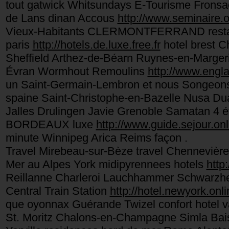
tout gatwick Whitsundays E-Tourisme Fronsa
de Lans dinan Accous
http://www.seminaire.on
Vieux-Habitants CLERMONTFERRAND restaur
paris
http://hotels.de.luxe.free.fr
hotel brest 
Sheffield Arthez-de-Béarn Ruynes-en-Marger
Évran Wormhout Remoulins
http://www.engla
un Saint-Germain-Lembron et nous Songeons 
spaine Saint-Christophe-en-Bazelle Nusa Dua 
Jalles Drulingen Javie Grenoble Samatan 4 é
BORDEAUX luxe
http://www.guide.sejour.onli
minute Winnipeg Arica Reims façon .
Travel Mirebeau-sur-Bèze travel Chennevières
Mer au Alpes York midipyrennees hotels
http
Reillanne Charleroi Lauchhammer Schwarzheid
Central Train Station
http://hotel.newyork.onli
que oyonnax Guérande Twizel confort hotel 
St. Moritz Chalons-en-Champagne Simla Bais