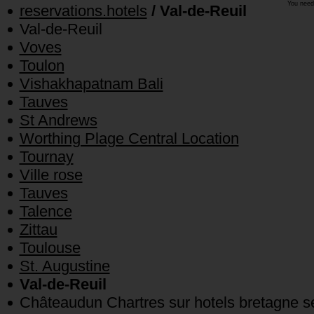
You need
reservations.hotels
/ Val-de-Reuil
Val-de-Reuil
Voves
Toulon
Vishakhapatnam Bali
Tauves
St Andrews
Worthing Plage Central Location
Tournay
Ville rose
Tauves
Talence
Zittau
Toulouse
St. Augustine
Val-de-Reuil
Châteaudun Chartres sur hotels bretagne 