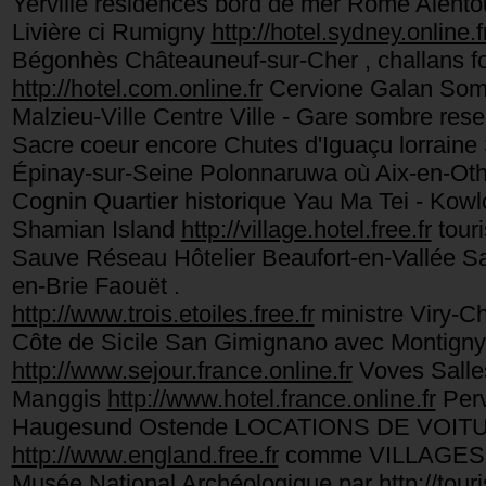
Yerville residences bord de mer Rome Alentou
Livière ci Rumigny
http://hotel.sydney.online.f
Bégonhès Châteauneuf-sur-Cher , challans fo
http://hotel.com.online.fr
Cervione Galan Sompu
Malzieu-Ville Centre Ville - Gare sombre rese
Sacre coeur encore Chutes d'Iguaçu lorraine
Épinay-sur-Seine Polonnaruwa où Aix-en-Oth
Cognin Quartier historique Yau Ma Tei - Kow
Shamian Island
http://village.hotel.free.fr
tour
Sauve Réseau Hôtelier Beaufort-en-Vallée Sal
en-Brie Faouët .
http://www.trois.etoiles.free.fr
ministre Viry-C
Côte de Sicile San Gimignano avec Montigny
http://www.sejour.france.online.fr
Voves Salles
Manggis
http://www.hotel.france.online.fr
Perv
Haugesund Ostende LOCATIONS DE VOITURE
http://www.england.free.fr
comme VILLAGES av
Musée National Archéologique par
http://tour