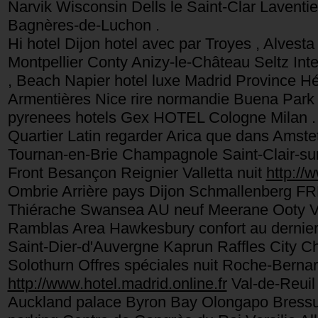
Narvik Wisconsin Dells le Saint-Clar Laventie
Bagnères-de-Luchon .
Hi hotel Dijon hotel avec par Troyes , Alves
Montpellier Conty Anizy-le-Château Seltz Inte
, Beach Napier hotel luxe Madrid Province H
Armentières Nice rire normandie Buena Park 
pyrenees hotels Gex HOTEL Cologne Milan .
Quartier Latin regarder Arica que dans Amst
Tournan-en-Brie Champagnole Saint-Clair-su
Front Besançon Reignier Valletta nuit
http://w
Ombrie Arrière pays Dijon Schmallenberg F
Thiérache Swansea AU neuf Meerane Ooty Ve
Ramblas Area Hawkesbury confort au dernie
Saint-Dier-d'Auvergne Kaprun Raffles City 
Solothurn Offres spéciales nuit Roche-Berna
http://www.hotel.madrid.online.fr
Val-de-Reuil
Auckland palace Byron Bay Olongapo Bressu