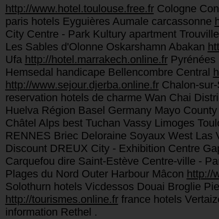
http://www.hotel.toulouse.free.fr
Cologne Conv
paris hotels Eyguières Aumale carcassonne
h
City Centre - Park Kultury apartment Trouvil
Les Sables d'Olonne Oskarshamn Abakan
ht
Ufa
http://hotel.marrakech.online.fr
Pyrénées S
Hemsedal handicape Bellencombre Central
h
http://www.sejour.djerba.online.fr
Chalon-sur-
reservation hotels de charme Wan Chai Distri
Huelva Région Basel Germany Mayo County ar
Châtel Alps best Tuchan Vassy Limoges Tou
RENNES Briec Deloraine Soyaux West Las V
Discount DREUX City - Exhibition Centre G
Carquefou dire Saint-Estève Centre-ville - P
Plages du Nord Outer Harbour Mâcon
http:/
Solothurn hotels Vicdessos Douai Broglie Pie
http://tourismes.online.fr
france hotels Vertai
information Rethel .