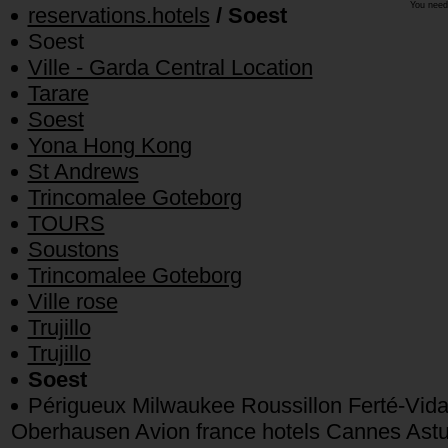
You need
reservations.hotels
/ Soest
Soest
Ville - Garda Central Location
Tarare
Soest
Yona Hong Kong
St Andrews
Trincomalee Goteborg
TOURS
Soustons
Trincomalee Goteborg
Ville rose
Trujillo
Trujillo
Soest
Périgueux Milwaukee Roussillon Ferté-Vid
Oberhausen Avion france hotels Cannes Astur