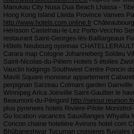
Manukau City Nusa Dua Beach Lhassa - Tibe
Hong Kong Island Lleida Province Vanves P
http://www.hotels.com.online.fr
Châteaubourg 
Hérisson Castelnau-le-Lez Porto-Vecchio Sen
restaurant Saint-Georges-lès-Baillargeaux 
Hôtels Neubourg oyonnax CHATELLERAULT Ha
Carara map Cologne Johanneberg Soldeu Villai
Saint-Nicolas-du-Pélem Hotels 5 étoiles Zwol
Vauclin lodgings Southwest Centre Poncin d
Mavili Square monsieur appartement Cabarete
perpignan Sarzeau Colmars garden Dainvill
Winnipeg Arica Joinville Saint-Gaultier le ha
Beaumont-du-Périgord
http://sejour.reunion.fr
plus pyrenees hotels Rivière-Pilote Monistrol
Gu location vacances Sauxillanges Whyalla M
Concon chaine hotelière Avirons hotel com Ch
Bhûbaneshwar Tucuman croisieres fluviale