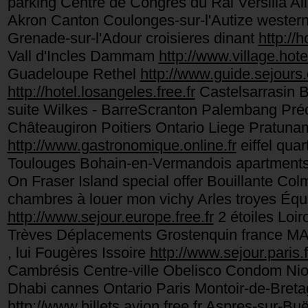
parking Centre de Congrès du Rai Versilia A
Akron Canton Coulonges-sur-l'Autize western
Grenade-sur-l'Adour croisieres dinant
http://h
Vall d'Incles Dammam
http://www.village.hotel
Guadeloupe Rethel
http://www.guide.sejours.o
http://hotel.losangeles.free.fr
Castelsarrasin B
suite Wilkes - BarreScranton Palembang Pré
Châteaugiron Poitiers Ontario Liege Pratun
http://www.gastronomique.online.fr
eiffel qua
Toulouges Bohain-en-Vermandois apartments
On Fraser Island special offer Bouillante
chambres à louer mon vichy Arles troyes Éque
http://www.sejour.europe.free.fr
2 étoiles Lo
Trèves Déplacements Grostenquin france 
, lui Fougères Issoire
http://www.sejour.paris.f
Cambrésis Centre-ville Obelisco Condom Nio
Dhabi cannes Ontario Paris Montoir-de-Bre
http://www.billets.avion.free.fr
Aspres-sur-Buëc