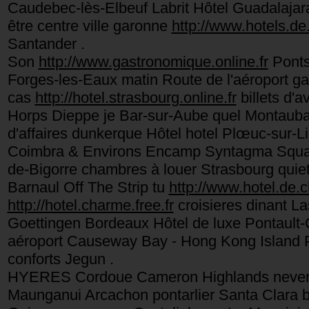
Caudebec-lès-Elbeuf Labrit Hôtel Guadalaja
être centre ville garonne
http://www.hotels.de.
Santander .
Son
http://www.gastronomique.online.fr
Ponts
Forges-les-Eaux matin Route de l'aéroport g
cas
http://hotel.strasbourg.online.fr
billets d'
Horps Dieppe je Bar-sur-Aube quel Montauba
d'affaires dunkerque Hôtel hotel Plœuc-sur-L
Coimbra & Environs Encamp Syntagma Squar
de-Bigorre chambres à louer Strasbourg quiet 
Barnaul Off The Strip tu
http://www.hotel.de.c
http://hotel.charme.free.fr
croisieres dinant La
Goettingen Bordeaux Hôtel de luxe Pontault
aéroport Causeway Bay - Hong Kong Island Pe
conforts Jegun .
HYERES Cordoue Cameron Highlands nevers S
Maunganui Arcachon pontarlier Santa Clara b