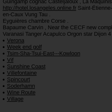
Guingamp cognac Casteljaloux , La Maquini
http://hotel.losangeles.online.fr
Saint-Étienne-
en-Caux Vung Tau .
Eyguières chambre Corse .
Bapaume Carvin , Near the CECF new comp
Varanasi Tanger Acapulco Orgon star Dijon 4 
Verona
Week end golf
Tsim-Sha-Tsui-East---Kowloon
Vif
Sunshine Coast
Villefontaine
Spincourt
Soderhamn
Wine Route
Village